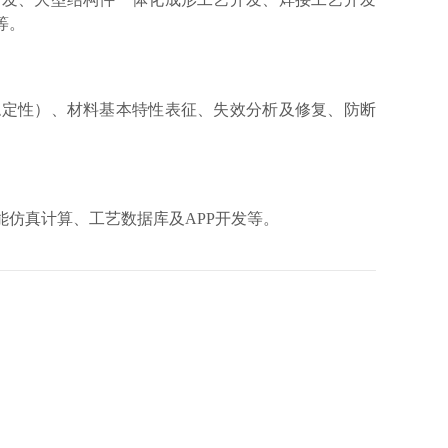
等。
稳定性）、
材料基本特性表征
、
失效分析
及修复、防断
能
仿真
计算
、工艺数据库及
APP开发等。