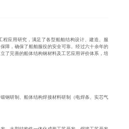
工程应用研究，满足了各型船舶
结构设计、建造、服
术保障
，
确保了
船舶
服役的安全可靠。经过
六十
余年的
建立了完善的
船体
结构钢材料及工艺应用评价体系，培
种锻钢研制
、船体
结构焊接材料研制
（
电焊条、实芯气
开发
、大型结构件一体化成形工艺开发、
焊接工艺开发