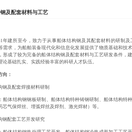
构钢及配套材料与工艺
961年建所
至今
，
致力于从事船体结构钢及其配套材料的研制及
等
需求，为
船舶装备现代化和信息化
发展提供了
物质基础和
技
，形成了较为完备的船体结构钢及配套材料与工艺研发条件，
理论基础扎实、实践经验丰富的科研人才队伍。
方向：
构钢及配套焊接材料研制
：船体
结构钢
钢板
研制
、船体
结构特种铸钢研制
、船体
结构特
药芯气保焊丝、埋弧焊丝及焊剂
、激光焊材）等。
构钢配套工艺开发研究
：船体结构钢热处理工艺开发，船体结构钢
冷热
成形
加工工艺