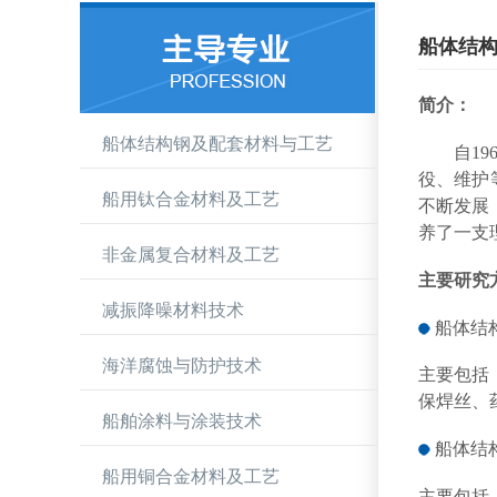
船体结
简介：
船体结构钢及配套材料与工艺
自
1
役
、
维护
船用钛合金材料及工艺
不断发展
养了一支
非金属复合材料及工艺
主要研究
减振降噪材料技术
船体
结
海洋腐蚀与防护技术
主要
包括
保焊丝、
船舶涂料与涂装技术
船体
结
船用铜合金材料及工艺
主要
包括