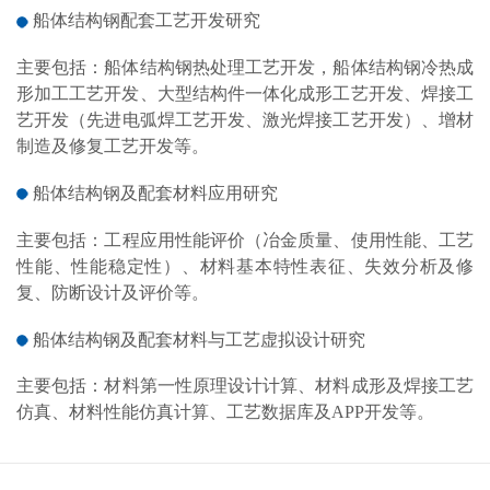
船体
结构钢配套工艺开发研究
主要
包括：船体结构钢热处理工艺开发，船体结构钢
冷热
成
形
加工工艺开发
、大型结构件一体化成形工艺开发、
焊接工
艺开发
（
先进电弧焊工艺开发
、
激光焊接工艺开发
）、
增材
制造及修复工艺开发
等。
船体
结构钢及配套材料应用研究
主要
包括：
工程应用性能评价
（冶金质量、使用性能、工艺
性能、性能稳定性）、
材料基本特性表征
、
失效分析
及修
复、防断设计及评价等。
船体
结构钢及配套材料与工艺虚拟设计研究
主要
包括：
材料
第一性原理
设计计算
、材料成形及焊接
工艺
仿真
、材料
性能
仿真
计算
、工艺数据库及
APP开发等。