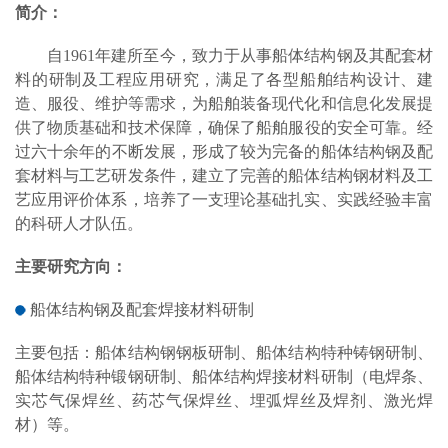
简介：
自
1961年建所
至今
，
致力于从事船体结构钢及其配套材
料的研制及工程应用研究，满足了各型船舶
结构设计、建
造、服役
、
维护
等
需求，为
船舶装备现代化和信息化
发展提
供了
物质基础和
技术保障
，
确保了
船舶
服役的安全可靠。经
过
六十
余年的不断发展，形成了较为完备的船体结构钢及配
套材料与工艺研发条件，建立了完善的
船体
结构钢材料及工
艺应用评价体系，培养了一支理论基础扎实、实践经验丰富
的科研人才队伍。
主要研究方向：
船体
结构钢及配套焊接材料研制
主要
包括：船体
结构钢
钢板
研制
、船体
结构特种铸钢研制
、
船体
结构特种锻钢研制
、船体
结构焊接材料研制
（
电焊条、
实芯气保焊丝、药芯气保焊丝、埋弧焊丝及焊剂
、激光焊
材）等。