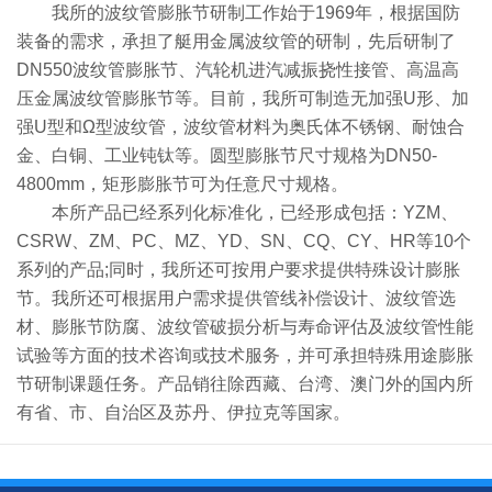
我所的波纹管膨胀节研制工作始于1969年，根据国防
装备的需求，承担了艇用金属波纹管的研制，先后研制了
DN550波纹管膨胀节、汽轮机进汽减振挠性接管、高温高
压金属波纹管膨胀节等。目前，我所可制造无加强U形、加
强U型和Ω型波纹管，波纹管材料为奥氏体不锈钢、耐蚀合
金、白铜、工业钝钛等。圆型膨胀节尺寸规格为DN50-
4800mm，矩形膨胀节可为任意尺寸规格。
本所产品已经系列化标准化，已经形成包括：YZM、
CSRW、ZM、PC、MZ、YD、SN、CQ、CY、HR等10个
系列的产品;同时，我所还可按用户要求提供特殊设计膨胀
节。我所还可根据用户需求提供管线补偿设计、波纹管选
材、膨胀节防腐、波纹管破损分析与寿命评估及波纹管性能
试验等方面的技术咨询或技术服务，并可承担特殊用途膨胀
节研制课题任务。产品销往除西藏、台湾、澳门外的国内所
有省、市、自治区及苏丹、伊拉克等国家。